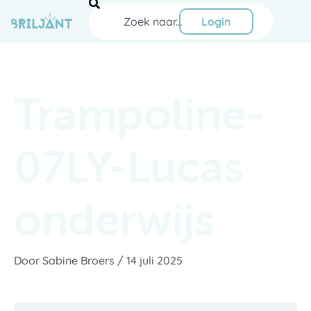
Ga
Zoeken
naar
Login
de
inhoud
Trampoline-
07LY-Lucas
onderwijs
Door
Sabine Broers
/
14 juli 2025