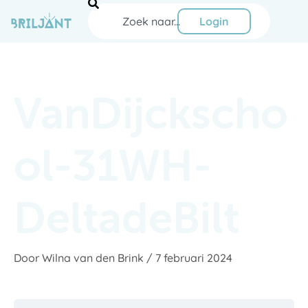
Ga
Zoeken
naar
Login
de
inhoud
VanDijckscho
ol-31WH-
DeltadeBilt
Door
Wilna van den Brink
/
7 februari 2024