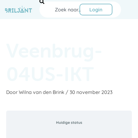
Ga
Zoeken
naar
Login
de
inhoud
Veenbrug-
04US-IKT
Door
Wilna van den Brink
/
30 november 2023
Huidige status