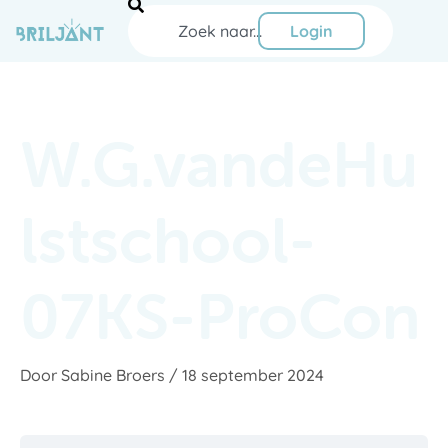
Ga
Zoeken
naar
Login
de
inhoud
W.G.vandeHu
lstschool-
07KS-ProCon
Door
Sabine Broers
/
18 september 2024