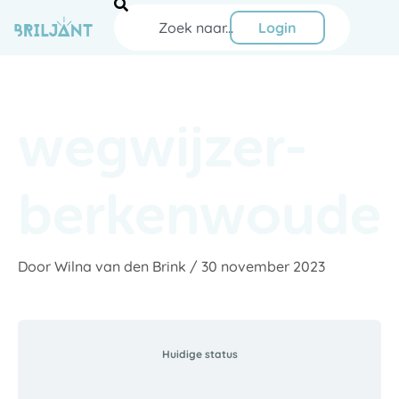
Ga
Zoeken
naar
Login
de
inhoud
wegwijzer-
berkenwoude
Door
Wilna van den Brink
/
30 november 2023
Huidige status