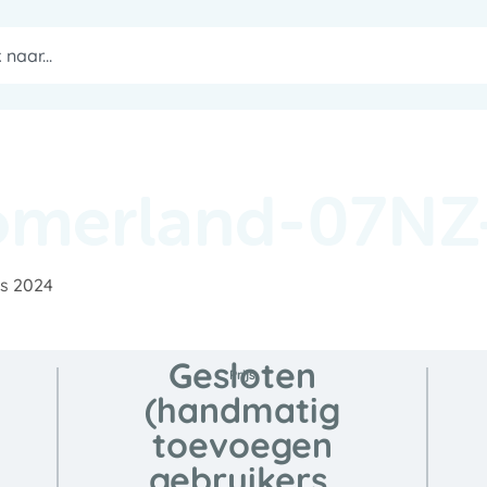
omerland-07NZ-
us 2024
Gesloten
Prijs
(handmatig
toevoegen
gebruikers,