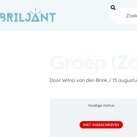
Ga
naar
Zoeken
de
inhoud
Groep (Z
Door
Wilna van den Brink
/
15 august
Huidige status
NIET INGESCHREVEN