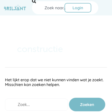
Ga
Zoeken
naar
Login
de
inhoud
Zoek
naar:
constructie
Het lijkt erop dat we niet kunnen vinden wat je zoekt.
Misschien kan zoeken helpen.