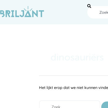
Ga
naar
Zoeken
de
inhoud
Zoek
naar:
dinosauriërs
Het lijkt erop dat we niet kunnen vind