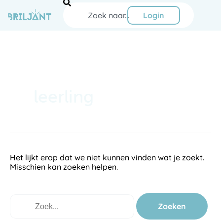
Ga
Zoeken
naar
Login
de
inhoud
Zoek
naar:
leerling
Het lijkt erop dat we niet kunnen vinden wat je zoekt.
Misschien kan zoeken helpen.