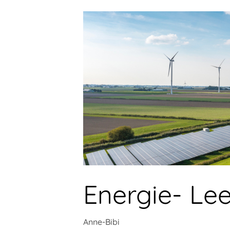
Energie-
Leerling
Energie- Lee
Anne-Bibi