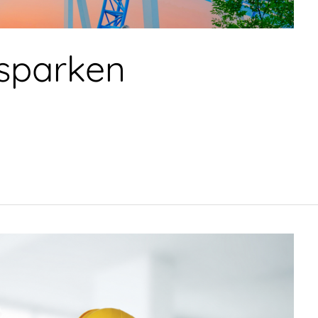
sparken