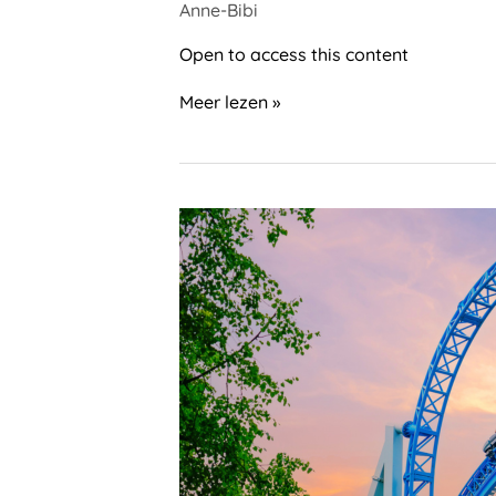
Anne-Bibi
Open to access this content
Meer lezen »
Amusementsparken