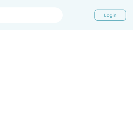
Login