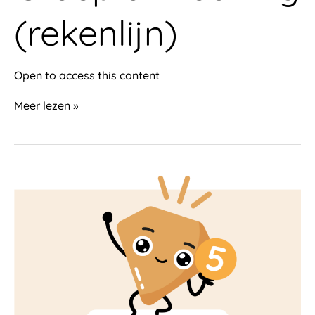
(rekenlijn)
Open to access this content
Meer lezen »
Groep
5
–
leerling
(rekenlijn)