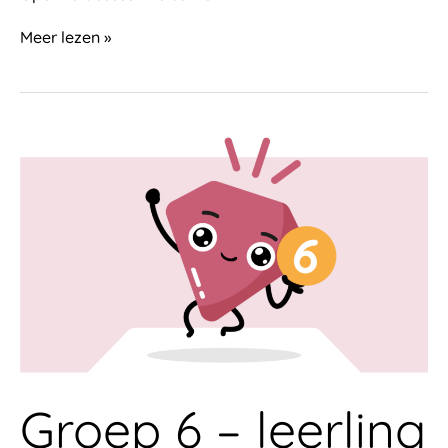
Meer lezen »
Groep
6
–
leerling
(rekenlijn)
Groep 6 – leerling