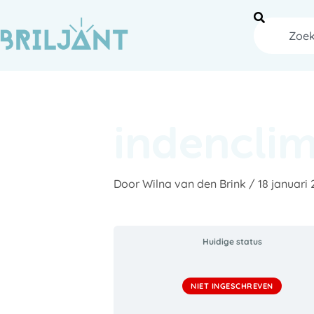
Ga
naar
Zoeken
de
inhoud
indenclim
Door
Wilna van den Brink
/
18 januari
Huidige status
NIET INGESCHREVEN