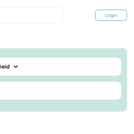
Login
heid