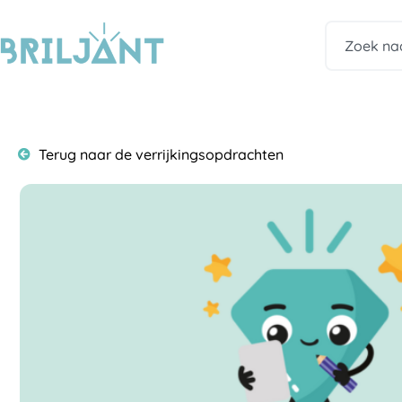
Ga
naar
Zoeken
de
inhoud
Terug naar de verrijkingsopdrachten