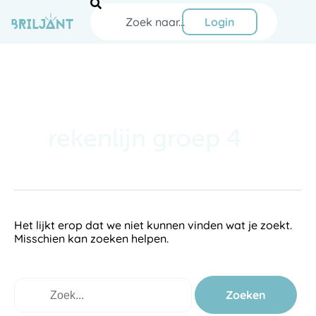
Ga
Zoeken
naar
Login
de
inhoud
Zoek
naar:
rekenlijn groep 4
Het lijkt erop dat we niet kunnen vinden wat je zoekt.
Misschien kan zoeken helpen.