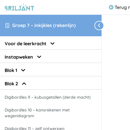
Terug 
Groep 7 – inkijkles (rekenlijn)
Voor de leerkracht
Instapweken
Blok 1
Blok 2
Digibordles 9 – kubusgetallen (derde macht)
Digibordles 10 – kansrekenen met
wegendiagram
Digibordles 11 – zelf ontwerpen: