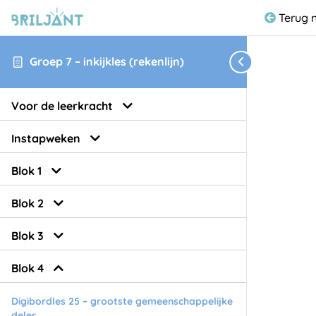
Terug 
Groep 7 – inkijkles (rekenlijn)
Voor de leerkracht
Instapweken
Blok 1
Blok 2
Blok 3
Blok 4
Digibordles 25 – grootste gemeenschappelijke
deler