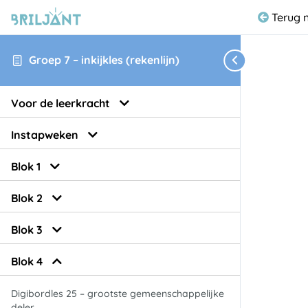
Terug 
Groep 7 – inkijkles (rekenlijn)
Voor de leerkracht
Instapweken
Blok 1
Blok 2
Blok 3
Blok 4
Digibordles 25 – grootste gemeenschappelijke
deler